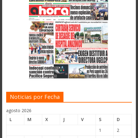
Noticias por Fecha
agosto 2026
L
M
X
J
V
S
D
1
2