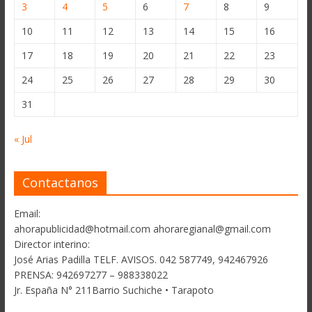
3
4
5
6
7
8
9
10
11
12
13
14
15
16
17
18
19
20
21
22
23
24
25
26
27
28
29
30
31
« Jul
Contactanos
Email:
ahorapublicidad@hotmail.com ahoraregianal@gmail.com
Director interino:
José Arias Padilla TELF. AVISOS. 042 587749, 942467926
PRENSA: 942697277 – 988338022
Jr. España N° 211Barrio Suchiche • Tarapoto