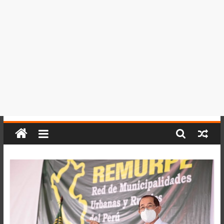
del
Perú,
Mundo
,
Ucayali,
San
Martín
y
Loreto