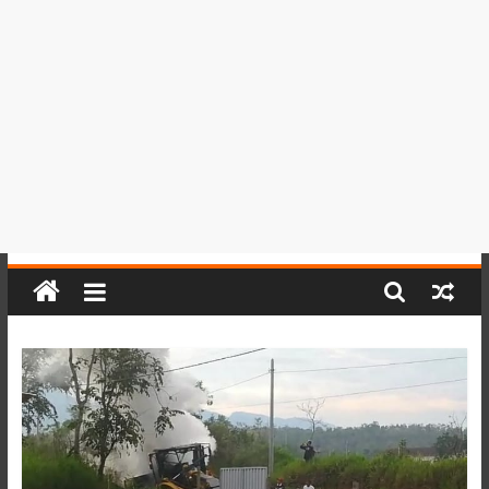
del
Perú,
Mundo
,
Ucayali,
San
Martín
y
Loreto