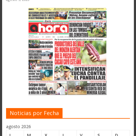
Noticias por Fecha
agosto 2026
L
M
X
J
V
S
D