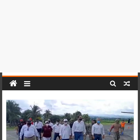
del
Perú,
Mundo
,
Ucayali,
San
Martín
y
Loreto