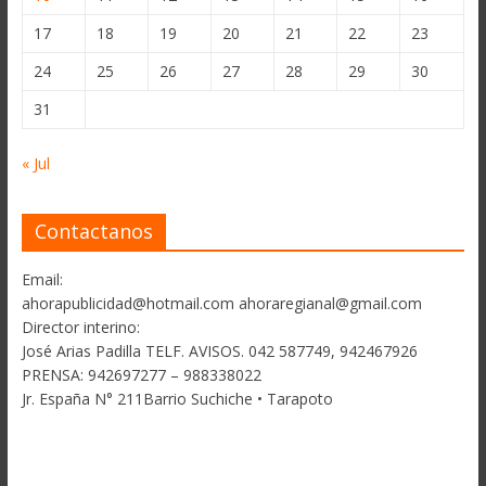
17
18
19
20
21
22
23
24
25
26
27
28
29
30
31
« Jul
Contactanos
Email:
ahorapublicidad@hotmail.com ahoraregianal@gmail.com
Director interino:
José Arias Padilla TELF. AVISOS. 042 587749, 942467926
PRENSA: 942697277 – 988338022
Jr. España N° 211Barrio Suchiche • Tarapoto