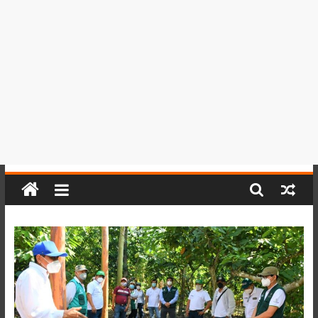
del
Perú,
Mundo
,
Ucayali,
San
Martín
y
Loreto