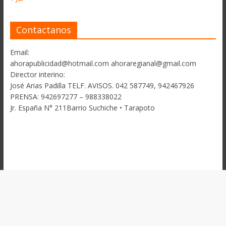
Contactanos
Email:
ahorapublicidad@hotmail.com ahoraregianal@gmail.com
Director interino:
José Arias Padilla TELF. AVISOS. 042 587749, 942467926
PRENSA: 942697277 – 988338022
Jr. España N° 211Barrio Suchiche • Tarapoto