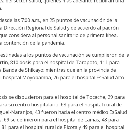
ea del sector salud, quienes más adelante recibirán una
.
esde las 7:00 a.m., en 25 puntos de vacunación de la
a Dirección Regional de Salud y de acuerdo al padrón
que considera al personal sanitario de primera línea,
a contención de la pandemia.
estinadas a los puntos de vacunación se cumplieron de la
tín, 810 dosis para el hospital de Tarapoto, 111 para
 Banda de Shilcayo; mientras que en la provincia de
 hospital Moyobamba, 76 para el hospital EsSalud Alto
osis se dispusieron para el hospital de Tocache, 29 para
ara su centro hospitalario, 68 para el hospital rural de
uel-Naranjos, 43 fueron hacia el centro médico EsSalud
s, 69 se definieron para el hospital de Lamas, 43 para
81 para el hospital rural de Picota y 49 para el hospital