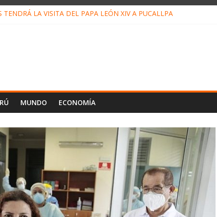
TENDRÁ LA VISITA DEL PAPA LEÓN XIV A PUCALLPA
 CONCURSO DE MICRORELATOS BIBLIOTECUENTO 2026
 NUEVA DIRECTIVA SUDUNU
MPACTO DE ECONOMÍAS ILEGALES CONTRA PPII DE UCAYALI
DE PETRÓLEO EN PERÚ SUPERÓ LOS 36 MIL BARRILES/DÍA EN JU
ERÚ
MUNDO
ECONOMÍA