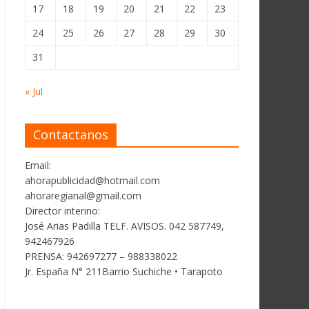
17
18
19
20
21
22
23
24
25
26
27
28
29
30
31
« Jul
Contactanos
Email:
ahorapublicidad@hotmail.com
ahoraregianal@gmail.com
Director interino:
José Arias Padilla TELF. AVISOS. 042 587749,
942467926
PRENSA: 942697277 – 988338022
Jr. España N° 211Barrio Suchiche • Tarapoto