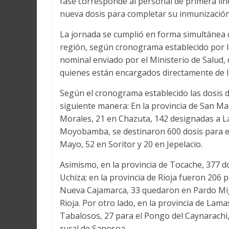
fase corresponde al personal de primera lín
nueva dosis para completar su inmunización
La jornada se cumplió en forma simultánea d
región, según cronograma establecido por l
nominal enviado por el Ministerio de Salud, 
quienes están encargados directamente de l
Según el cronograma establecido las dosis d
siguiente manera: En la provincia de San Mar
Morales, 21 en Chazuta, 142 designadas a La
Moyobamba, se destinaron 600 dosis para el
Mayo, 52 en Soritor y 20 en Jepelacio.
Asimismo, en la provincia de Tocache, 377 d
Uchiza; en la provincia de Rioja fueron 206 p
Nueva Cajamarca, 33 quedaron en Pardo Mig
Rioja. Por otro lado, en la provincia de Lama
Tabalosos, 27 para el Pongo del Caynarachi, 
rural de Saposoa.