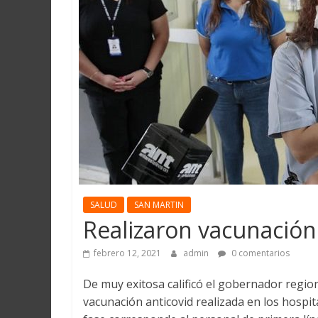
Martín
y
Loreto
SALUD
SAN MARTIN
Realizaron vacunación
febrero 12, 2021
admin
0 comentarios
De muy exitosa calificó el gobernador regio
vacunación anticovid realizada en los hospit