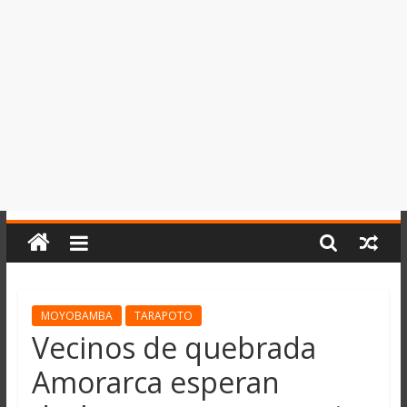
del
Perú,
Mundo
,
Ucayali,
San
Martín
y
Loreto
MOYOBAMBA
TARAPOTO
Vecinos de quebrada
Amorarca esperan