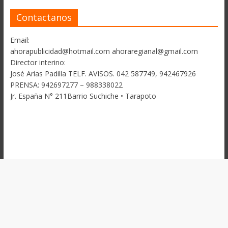
Contactanos
Email:
ahorapublicidad@hotmail.com ahoraregianal@gmail.com
Director interino:
José Arias Padilla TELF. AVISOS. 042 587749, 942467926
PRENSA: 942697277 – 988338022
Jr. España N° 211Barrio Suchiche • Tarapoto