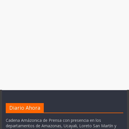
Diario Ahora
Cadena Amázonica de Prensa con presencia en los
departamentos de Amazonas, Ucayali, Loreto San Martín y