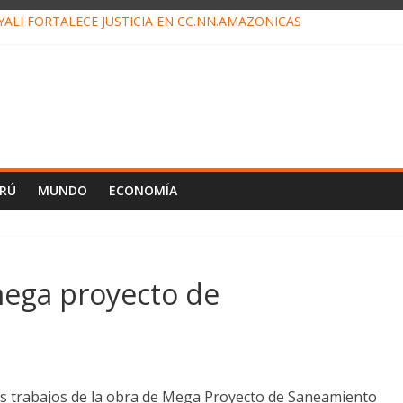
ALI FORTALECE JUSTICIA EN CC.NN.AMAZÓNICAS
LOJ INVISIBLE” BAJO TIERRA QUE CONTROLA TODA LA VIDA EN E
ALIAGA NO EXPLICA RENUNCIA DE LUIS RUBIO
ES EL ÚLTIMO DÍA PARA PAGOS DE RECIBOS
TAHUANIA IRREGULARIDADES EN COMPRA COMBUSTIBLE
ERÚ
MUNDO
ECONOMÍA
ega proyecto de
os trabajos de la obra de Mega Proyecto de Saneamiento