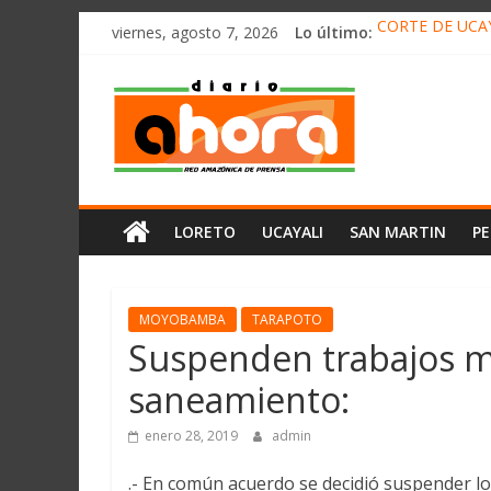
олимп казино
Saltar
viernes, agosto 7, 2026
Lo último:
CORTE DE UCAY
al
HALLAN UN “RE
contenido
Diario
RAFAEL LÓPEZ 
05 DE AGOSTO 
DETECTAN EN 
Ahora
Cadena
LORETO
UCAYALI
SAN MARTIN
P
Amazónica
de
Prensa
Noticias
MOYOBAMBA
TARAPOTO
del
Suspenden trabajos m
Perú,
saneamiento:
Mundo
,
enero 28, 2019
admin
Ucayali,
San
.- En común acuerdo se decidió suspender l