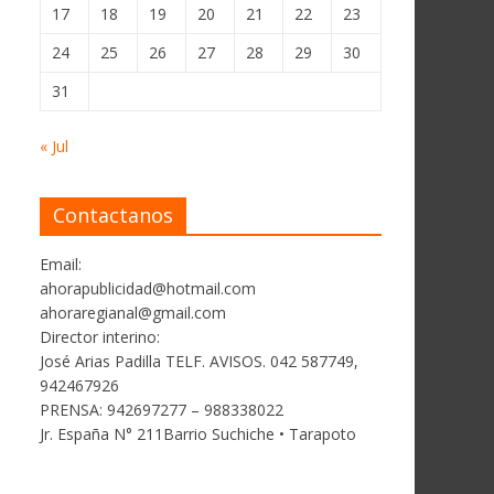
17
18
19
20
21
22
23
24
25
26
27
28
29
30
31
« Jul
Contactanos
Email:
ahorapublicidad@hotmail.com
ahoraregianal@gmail.com
Director interino:
José Arias Padilla TELF. AVISOS. 042 587749,
942467926
PRENSA: 942697277 – 988338022
Jr. España N° 211Barrio Suchiche • Tarapoto