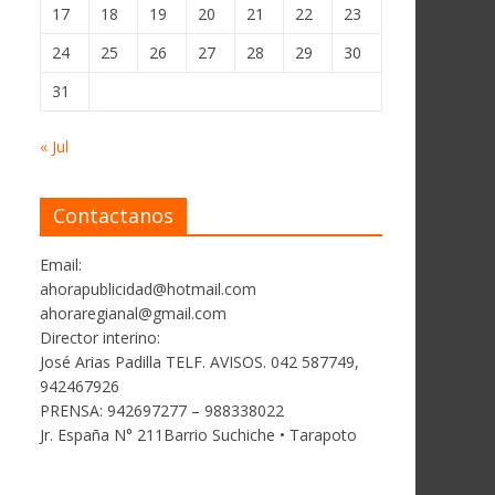
17
18
19
20
21
22
23
24
25
26
27
28
29
30
31
« Jul
Contactanos
Email:
ahorapublicidad@hotmail.com
ahoraregianal@gmail.com
Director interino:
José Arias Padilla TELF. AVISOS. 042 587749,
942467926
PRENSA: 942697277 – 988338022
Jr. España N° 211Barrio Suchiche • Tarapoto