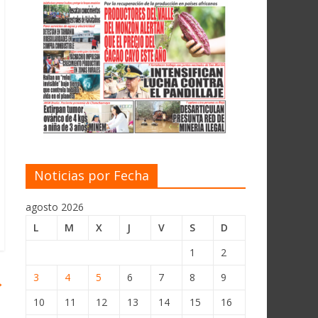
Noticias por Fecha
agosto 2026
L
M
X
J
V
S
D
1
2
3
4
5
6
7
8
9
→
10
11
12
13
14
15
16