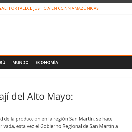
ALI FORTALECE JUSTICIA EN CC.NN.AMAZÓNICAS
LOJ INVISIBLE” BAJO TIERRA QUE CONTROLA TODA LA VIDA EN E
ALIAGA NO EXPLICA RENUNCIA DE LUIS RUBIO
ES EL ÚLTIMO DÍA PARA PAGOS DE RECIBOS
TAHUANIA IRREGULARIDADES EN COMPRA COMBUSTIBLE
ERÚ
MUNDO
ECONOMÍA
jí del Alto Mayo:
d de la producción en la región San Martín, se hace
privada, esta vez el Gobierno Regional de San Martín a