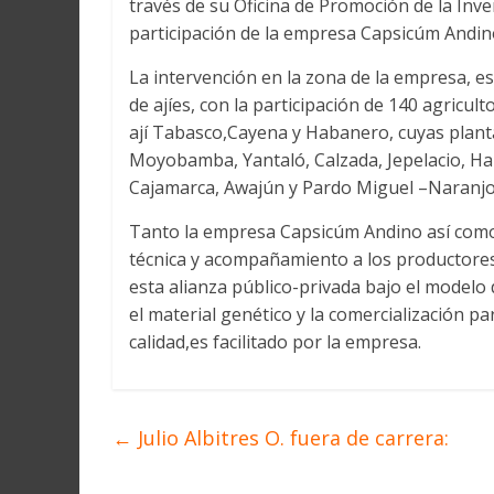
través de su Oficina de Promoción de la Inv
Martín
y
participación de la empresa Capsicúm Andino
Loreto
La intervención en la zona de la empresa, e
de ajíes, con la participación de 140 agricul
ají Tabasco,Cayena y Habanero, cuyas planta
Moyobamba, Yantaló, Calzada, Jepelacio, H
Cajamarca, Awajún y Pardo Miguel –Naranjos,
Tanto la empresa Capsicúm Andino así como 
técnica y acompañamiento a los productores 
esta alianza público-privada bajo el modelo 
el material genético y la comercialización 
calidad,es facilitado por la empresa.
←
Julio Albitres O. fuera de carrera: