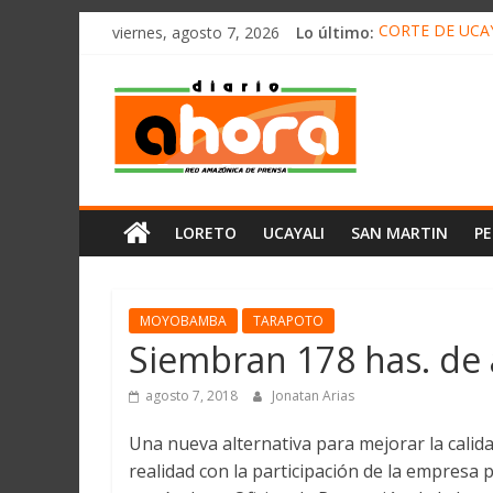
олимп казино
Saltar
viernes, agosto 7, 2026
Lo último:
CORTE DE UCAY
al
HALLAN UN “RE
contenido
Diario
RAFAEL LÓPEZ 
05 DE AGOSTO 
DETECTAN EN 
Ahora
Cadena
LORETO
UCAYALI
SAN MARTIN
P
Amazónica
de
Prensa
Noticias
MOYOBAMBA
TARAPOTO
del
Siembran 178 has. de a
Perú,
Mundo
agosto 7, 2018
Jonatan Arias
,
Una nueva alternativa para mejorar la calida
Ucayali,
realidad con la participación de la empresa 
San