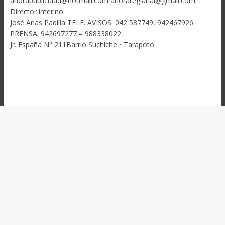
ahorapublicidad@hotmail.com ahoraregianal@gmail.com
Director interino:
José Arias Padilla TELF. AVISOS. 042 587749, 942467926
PRENSA: 942697277 – 988338022
Jr. España N° 211Barrio Suchiche • Tarapoto