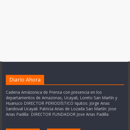
Diario Ahora
Cadena Amázonica de Prensa con presencia en los
departamentos de Amazonas, Ucayali, Loreto San Martín y
Huanuco DIRECTOR PERIODÍSTICO Iquitos: Jorge Arias
Sandoval Ucayali: Patricia Arias de Lozada San Martín: Jose
Arias Padilla DIRECTOR FUNDADOR Jose Arias Padilla