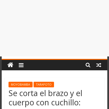
del
Perú,
Mundo
,
Ucayali,
San
Martín
y
Loreto
MOYOBAMBA
TARAPOTO
Se corta el brazo y el
cuerpo con cuchillo: