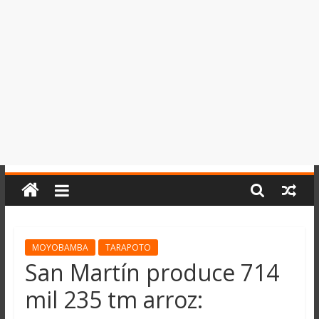
del
Perú,
Mundo
,
Ucayali,
San
Martín
y
Loreto
MOYOBAMBA
TARAPOTO
San Martín produce 714
mil 235 tm arroz: