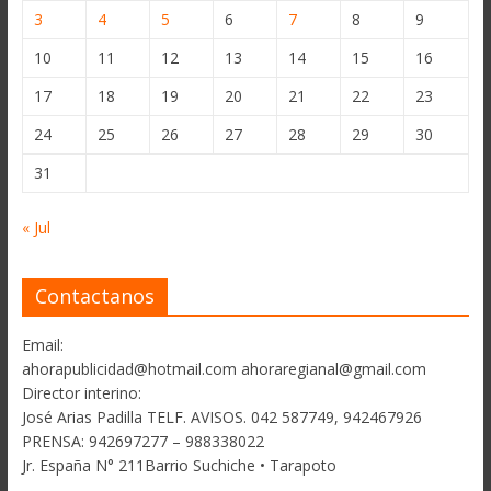
3
4
5
6
7
8
9
10
11
12
13
14
15
16
17
18
19
20
21
22
23
24
25
26
27
28
29
30
31
« Jul
Contactanos
Email:
ahorapublicidad@hotmail.com ahoraregianal@gmail.com
Director interino:
José Arias Padilla TELF. AVISOS. 042 587749, 942467926
PRENSA: 942697277 – 988338022
Jr. España N° 211Barrio Suchiche • Tarapoto