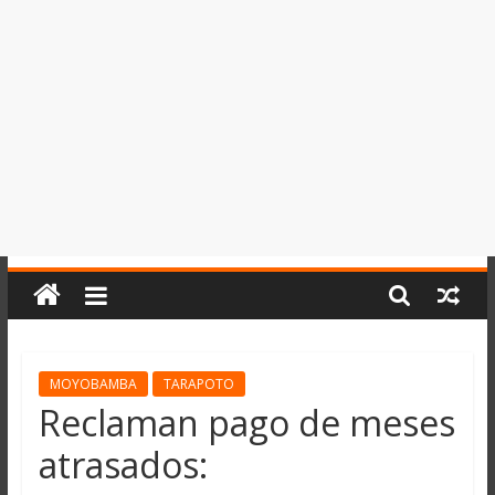
del
Perú,
Mundo
,
Ucayali,
San
Martín
y
Loreto
MOYOBAMBA
TARAPOTO
Reclaman pago de meses
atrasados: