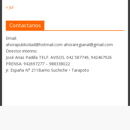
« Jul
Contactanos
Email:
ahorapublicidad@hotmail.com ahoraregianal@gmail.com
Director interino:
José Arias Padilla TELF. AVISOS. 042 587749, 942467926
PRENSA: 942697277 – 988338022
Jr. España N° 211Barrio Suchiche • Tarapoto