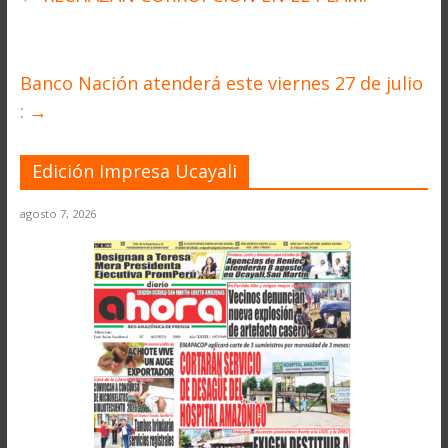
Banco Nación atenderá este viernes 27 de julio
:
→
Edición Impresa Ucayali
agosto 7, 2026