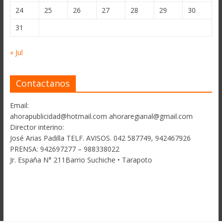
24
25
26
27
28
29
30
31
« Jul
Contactanos
Email:
ahorapublicidad@hotmail.com ahoraregianal@gmail.com
Director interino:
José Arias Padilla TELF. AVISOS. 042 587749, 942467926
PRENSA: 942697277 – 988338022
Jr. España N° 211Barrio Suchiche • Tarapoto