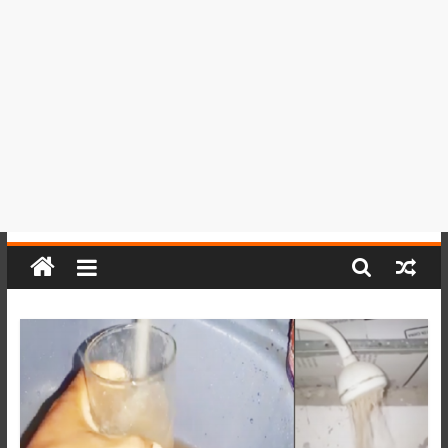
del
Perú,
Mundo
,
Ucayali,
San
Martín
y
Loreto