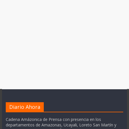
Diario Ahora
Cadena Amázonica de Prensa con presencia en los
departamentos de Amazonas, Ucayali, Loreto San Martín y