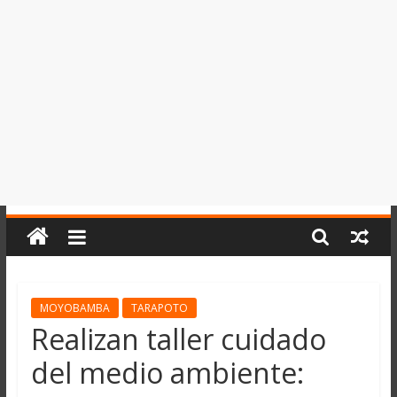
del
Perú,
Mundo
,
Ucayali,
San
Martín
y
Loreto
MOYOBAMBA
TARAPOTO
Realizan taller cuidado
del medio ambiente: