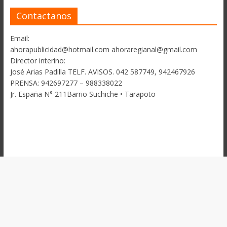
Contactanos
Email:
ahorapublicidad@hotmail.com ahoraregianal@gmail.com
Director interino:
José Arias Padilla TELF. AVISOS. 042 587749, 942467926
PRENSA: 942697277 – 988338022
Jr. España N° 211Barrio Suchiche • Tarapoto