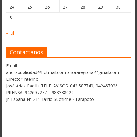
24
25
26
27
28
29
30
31
« Jul
Contactanos
Email:
ahorapublicidad@hotmail.com ahoraregianal@gmail.com
Director interino:
José Arias Padilla TELF. AVISOS. 042 587749, 942467926
PRENSA: 942697277 – 988338022
Jr. España N° 211Barrio Suchiche • Tarapoto