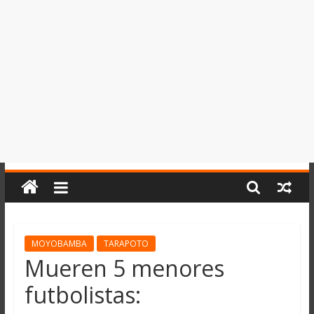
del
Perú,
Mundo
,
Ucayali,
San
Martín
y
Loreto
MOYOBAMBA
TARAPOTO
Mueren 5 menores
futbolistas: