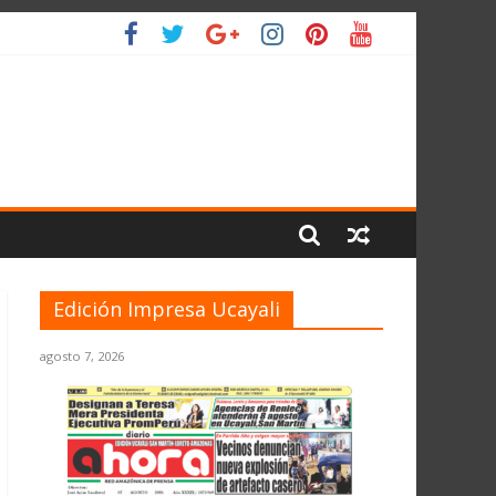
IO
Edición Impresa Ucayali
agosto 7, 2026