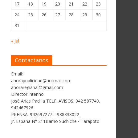
17
18
19
20
21
22
23
24
25
26
27
28
29
30
31
« Jul
Contactanos
Email:
ahorapublicidad@hotmail.com
ahoraregianal@gmail.com
Director interino:
José Arias Padilla TELF. AVISOS. 042 587749,
942467926
PRENSA: 942697277 – 988338022
Jr. España N° 211Barrio Suchiche • Tarapoto