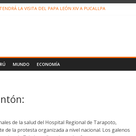
ENDRÁ LA VISITA DEL PAPA LEÓN XIV A PUCALLPA
CONCURSO DE MICRORELATOS BIBLIOTECUENTO 2026
NUEVA DIRECTIVA SUDUNU
PACTO DE ECONOMÍAS ILEGALES CONTRA PPII DE UCAYALI
E PETRÓLEO EN PERÚ SUPERÓ LOS 36 MIL BARRILES/DÍA EN JUL
ERÚ
MUNDO
ECONOMÍA
antón:
ales de la salud del Hospital Regional de Tarapoto,
 de la protesta organizada a nivel nacional. Los galenos