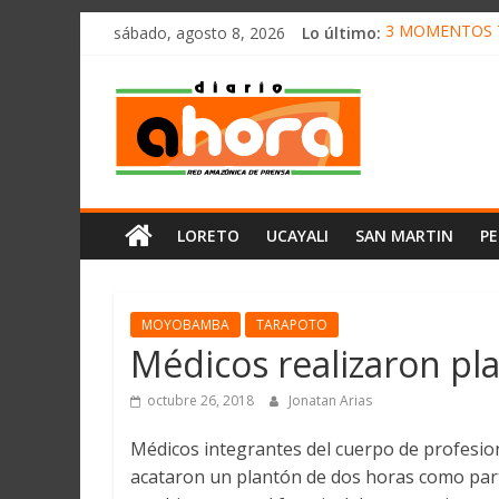
олимп казино
Saltar
sábado, agosto 8, 2026
Lo último:
3 MOMENTOS T
al
CONVOCAN A 
contenido
Diario
ELEGIRÁN LA 
DENUNCIAN IM
PRODUCCIÓN D
Ahora
Cadena
LORETO
UCAYALI
SAN MARTIN
P
Amazónica
de
Prensa
Noticias
MOYOBAMBA
TARAPOTO
del
Médicos realizaron pl
Perú,
Mundo
octubre 26, 2018
Jonatan Arias
,
Médicos integrantes del cuerpo de profesion
Ucayali,
acataron un plantón de dos horas como parte
San