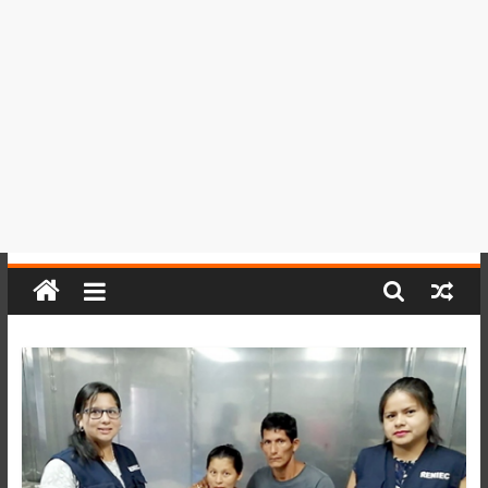
del
Perú,
Mundo
,
Ucayali,
San
Martín
y
Loreto