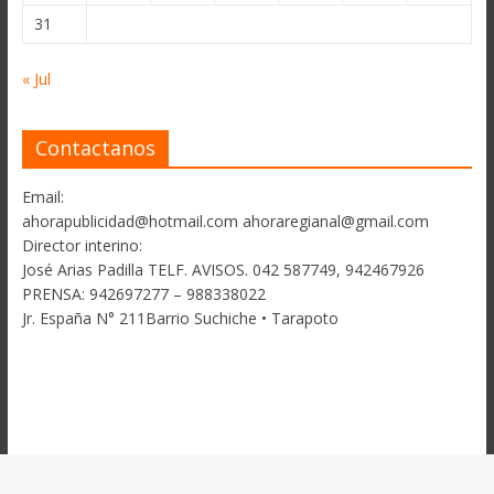
31
« Jul
Contactanos
Email:
ahorapublicidad@hotmail.com ahoraregianal@gmail.com
Director interino:
José Arias Padilla TELF. AVISOS. 042 587749, 942467926
PRENSA: 942697277 – 988338022
Jr. España N° 211Barrio Suchiche • Tarapoto