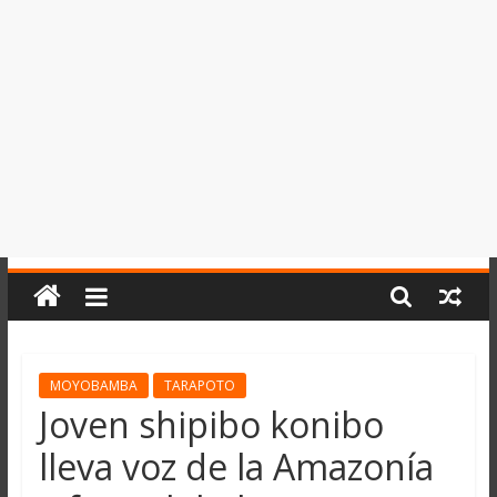
del
Perú,
Mundo
,
Ucayali,
San
Martín
y
Loreto
MOYOBAMBA
TARAPOTO
Joven shipibo konibo
lleva voz de la Amazonía