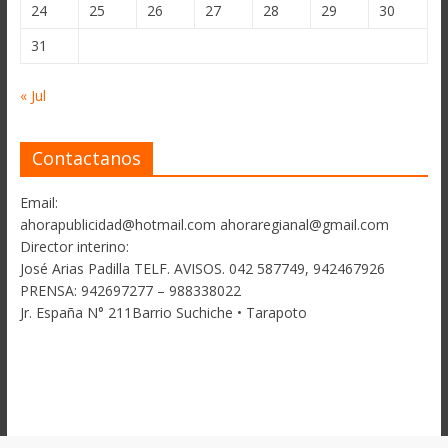
24
25
26
27
28
29
30
31
« Jul
Contactanos
Email:
ahorapublicidad@hotmail.com ahoraregianal@gmail.com
Director interino:
José Arias Padilla TELF. AVISOS. 042 587749, 942467926
PRENSA: 942697277 – 988338022
Jr. España N° 211Barrio Suchiche • Tarapoto