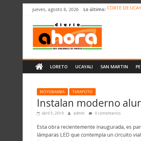
олимп казино
Saltar
jueves, agosto 6, 2026
Lo último:
CORTE DE UCAY
al
HALLAN UN “RE
contenido
Diario
RAFAEL LÓPEZ 
05 DE AGOSTO 
DETECTAN EN 
Ahora
Cadena
LORETO
UCAYALI
SAN MARTIN
P
Amazónica
de
Prensa
Noticias
MOYOBAMBA
TARAPOTO
del
Instalan moderno alu
Perú,
Mundo
abril 5, 2019
admin
0 comentarios
,
Esta obra recientemente inaugurada, es pa
Ucayali,
lámparas LED que contempla un circuito vial 
San