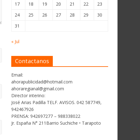
17
18
19
20
21
22
23
24
25
26
27
28
29
30
31
« Jul
Contactanos
Email:
ahorapublicidad@hotmail.com
ahoraregianal@gmail.com
Director interino:
José Arias Padilla TELF. AVISOS. 042 587749,
942467926
PRENSA: 942697277 – 988338022
Jr. España N° 211Barrio Suchiche • Tarapoto