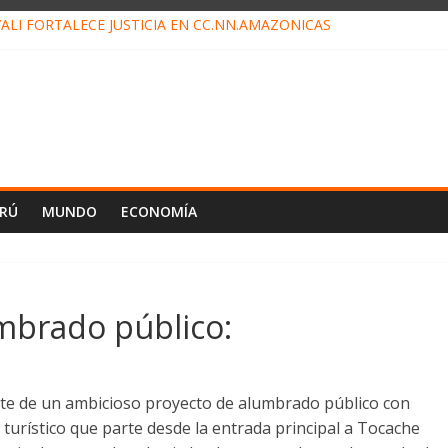
ALI FORTALECE JUSTICIA EN CC.NN.AMAZÓNICAS
LOJ INVISIBLE” BAJO TIERRA QUE CONTROLA TODA LA VIDA EN EL
ALIAGA NO EXPLICA RENUNCIA DE LUIS RUBIO
ES EL ÚLTIMO DÍA PARA PAGOS DE RECIBOS
TAHUANIA IRREGULARIDADES EN COMPRA COMBUSTIBLE
ERÚ
MUNDO
ECONOMÍA
mbrado público:
rte de un ambicioso proyecto de alumbrado público con
turístico que parte desde la entrada principal a Tocache