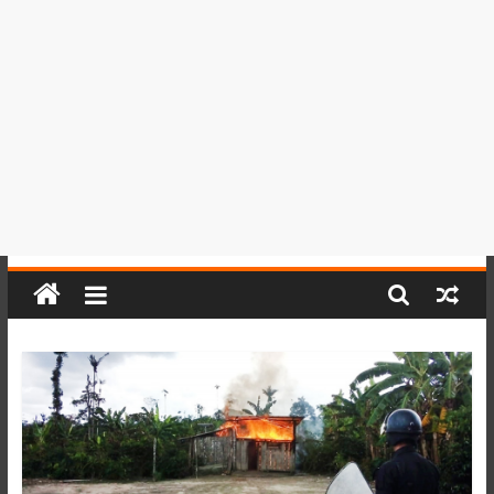
del
Perú,
Mundo
,
Ucayali,
San
Martín
y
Loreto