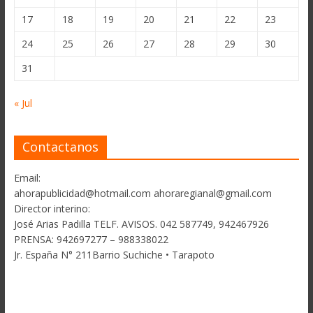
17
18
19
20
21
22
23
24
25
26
27
28
29
30
31
« Jul
Contactanos
Email:
ahorapublicidad@hotmail.com ahoraregianal@gmail.com
Director interino:
José Arias Padilla TELF. AVISOS. 042 587749, 942467926
PRENSA: 942697277 – 988338022
Jr. España N° 211Barrio Suchiche • Tarapoto