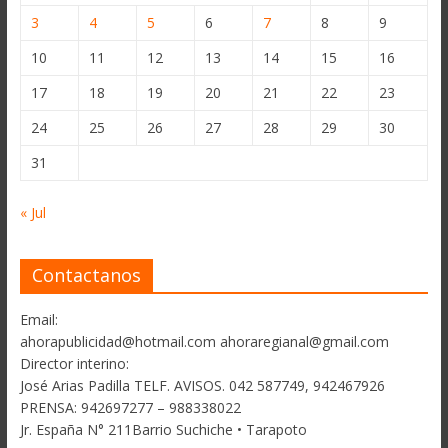
3
4
5
6
7
8
9
10
11
12
13
14
15
16
17
18
19
20
21
22
23
24
25
26
27
28
29
30
31
« Jul
Contactanos
Email:
ahorapublicidad@hotmail.com ahoraregianal@gmail.com
Director interino:
José Arias Padilla TELF. AVISOS. 042 587749, 942467926
PRENSA: 942697277 – 988338022
Jr. España N° 211Barrio Suchiche • Tarapoto