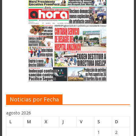
Noticias por Fecha
agosto 2026
L
M
X
J
V
S
D
1
2