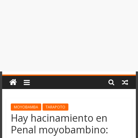
del
Perú,
Mundo
,
Ucayali,
San
Martín
y
Loreto
MOYOBAMBA
TARAPOTO
Hay hacinamiento en
Penal moyobambino: