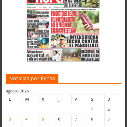
Noticias por Fecha
agosto 2026
L
M
X
J
V
S
D
1
2
3
4
5
6
7
8
9