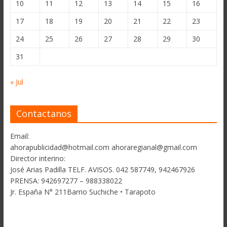
10
11
12
13
14
15
16
17
18
19
20
21
22
23
24
25
26
27
28
29
30
31
« Jul
Contactanos
Email:
ahorapublicidad@hotmail.com ahoraregianal@gmail.com
Director interino:
José Arias Padilla TELF. AVISOS. 042 587749, 942467926
PRENSA: 942697277 – 988338022
Jr. España N° 211Barrio Suchiche • Tarapoto