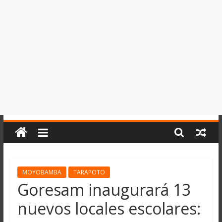
del
Perú,
Mundo
,
Ucayali,
San
Martín
y
Loreto
MOYOBAMBA
TARAPOTO
Goresam inaugurará 13
nuevos locales escolares: