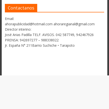
Contactanos
Email:
ahorapublicidad@hotmail.com ahoraregianal@gmail.com
Director interino:
José Arias Padilla TELF. AVISOS. 042 587749, 942467926
PRENSA: 942697277 – 988338022
Jr. España N° 211Barrio Suchiche • Tarapoto