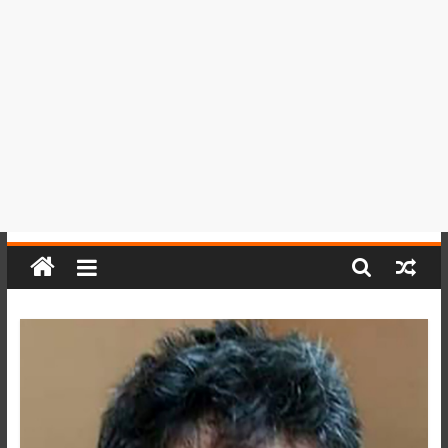
del
Perú,
Mundo
,
Ucayali,
San
Martín
y
Loreto