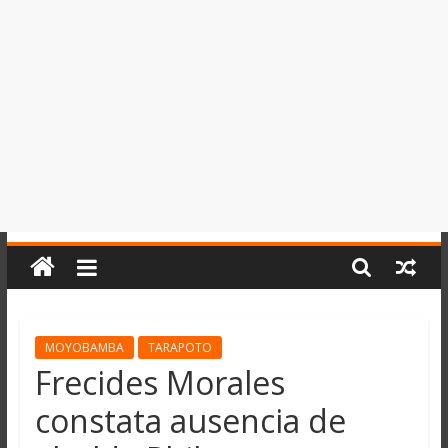
del
Perú,
Mundo
,
Ucayali,
San
Martín
y
Loreto
MOYOBAMBA
TARAPOTO
Frecides Morales
constata ausencia de