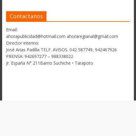
Contactanos
Email:
ahorapublicidad@hotmail.com ahoraregianal@gmail.com
Director interino:
José Arias Padilla TELF. AVISOS. 042 587749, 942467926
PRENSA: 942697277 – 988338022
Jr. España N° 211Barrio Suchiche • Tarapoto