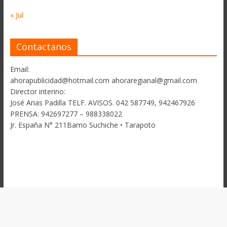
« Jul
Contactanos
Email:
ahorapublicidad@hotmail.com ahoraregianal@gmail.com
Director interino:
José Arias Padilla TELF. AVISOS. 042 587749, 942467926
PRENSA: 942697277 – 988338022
Jr. España N° 211Barrio Suchiche • Tarapoto