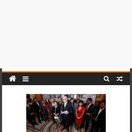
del
Perú,
Mundo
,
Ucayali,
San
Martín
y
Loreto