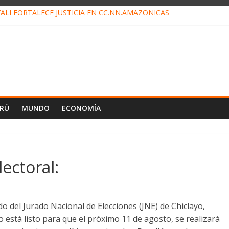
ALI FORTALECE JUSTICIA EN CC.NN.AMAZÓNICAS
LOJ INVISIBLE” BAJO TIERRA QUE CONTROLA TODA LA VIDA EN EL
ALIAGA NO EXPLICA RENUNCIA DE LUIS RUBIO
ES EL ÚLTIMO DÍA PARA PAGOS DE RECIBOS
TAHUANIA IRREGULARIDADES EN COMPRA COMBUSTIBLE
ERÚ
MUNDO
ECONOMÍA
ectoral:
 del Jurado Nacional de Elecciones (JNE) de Chiclayo,
 está listo para que el próximo 11 de agosto, se realizará