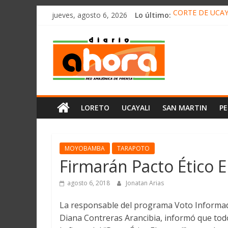
олимп казино
Saltar
jueves, agosto 6, 2026
Lo último:
CORTE DE UCAY
al
HALLAN UN “RE
contenido
Diario
RAFAEL LÓPEZ 
05 DE AGOSTO 
DETECTAN EN 
Ahora
Cadena
LORETO
UCAYALI
SAN MARTIN
P
Amazónica
de
Prensa
Noticias
MOYOBAMBA
TARAPOTO
del
Firmarán Pacto Ético El
Perú,
Mundo
agosto 6, 2018
Jonatan Arias
,
La responsable del programa Voto Informado
Ucayali,
Diana Contreras Arancibia, informó que todo
San