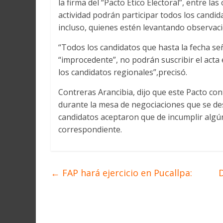
la firma del “Pacto Ético Electoral”, entre la
Martín
y
actividad podrán participar todos los candid
Loreto
incluso, quienes estén levantando observac
“Todos los candidatos que hasta la fecha se
“improcedente”, no podrán suscribir el acta 
los candidatos regionales”,precisó.
Contreras Arancibia, dijo que este Pacto c
durante la mesa de negociaciones que se des
candidatos aceptaron que de incumplir algú
correspondiente.
←
FAP hará ejercicio en Pucallpa:
D