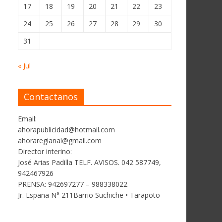
17
18
19
20
21
22
23
24
25
26
27
28
29
30
31
« Jul
Contactanos
Email:
ahorapublicidad@hotmail.com
ahoraregianal@gmail.com
Director interino:
José Arias Padilla TELF. AVISOS. 042 587749,
942467926
PRENSA: 942697277 – 988338022
Jr. España N° 211Barrio Suchiche • Tarapoto