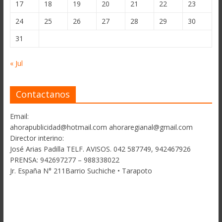
17
18
19
20
21
22
23
24
25
26
27
28
29
30
31
« Jul
Contactanos
Email:
ahorapublicidad@hotmail.com ahoraregianal@gmail.com
Director interino:
José Arias Padilla TELF. AVISOS. 042 587749, 942467926
PRENSA: 942697277 – 988338022
Jr. España N° 211Barrio Suchiche • Tarapoto