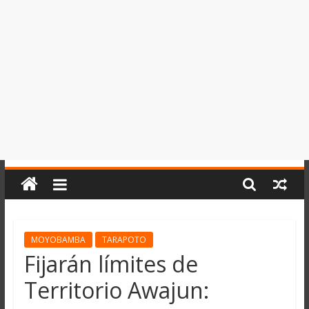
del
Perú,
Mundo
,
Ucayali,
San
Martín
y
Loreto
MOYOBAMBA
TARAPOTO
Fijarán límites de
Territorio Awajun: