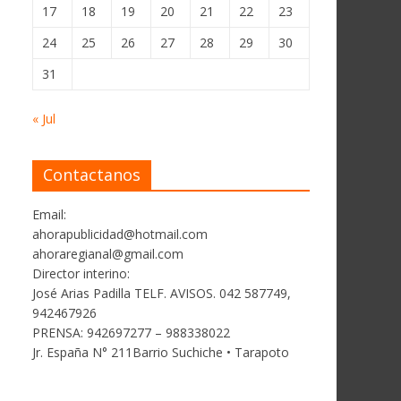
17
18
19
20
21
22
23
24
25
26
27
28
29
30
31
« Jul
Contactanos
Email:
ahorapublicidad@hotmail.com
ahoraregianal@gmail.com
Director interino:
José Arias Padilla TELF. AVISOS. 042 587749,
942467926
PRENSA: 942697277 – 988338022
Jr. España N° 211Barrio Suchiche • Tarapoto