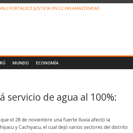
ALI FORTALECE JUSTICIA EN CC.NN.AMAZÓNICAS
LOJ INVISIBLE” BAJO TIERRA QUE CONTROLA TODA LA VIDA EN E
ALIAGA NO EXPLICA RENUNCIA DE LUIS RUBIO
ES EL ÚLTIMO DÍA PARA PAGOS DE RECIBOS
TAHUANIA IRREGULARIDADES EN COMPRA COMBUSTIBLE
ERÚ
MUNDO
ECONOMÍA
 servicio de agua al 100%:
 que el 28 de noviembre una fuerte lluvia afectó la
yacu y Cachiyacu, el cual dejó varios sectores del distrito