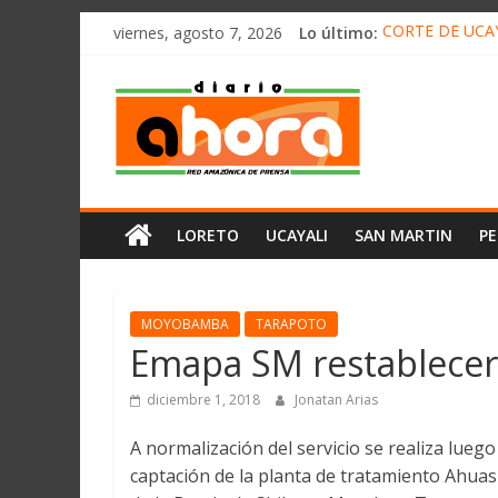
олимп казино
Saltar
viernes, agosto 7, 2026
Lo último:
CORTE DE UCAY
al
HALLAN UN “RE
contenido
Diario
RAFAEL LÓPEZ 
05 DE AGOSTO 
DETECTAN EN 
Ahora
Cadena
LORETO
UCAYALI
SAN MARTIN
P
Amazónica
de
Prensa
Noticias
MOYOBAMBA
TARAPOTO
del
Emapa SM restablecerá
Perú,
Mundo
diciembre 1, 2018
Jonatan Arias
,
A normalización del servicio se realiza luego
Ucayali,
captación de la planta de tratamiento Ahuashi
San