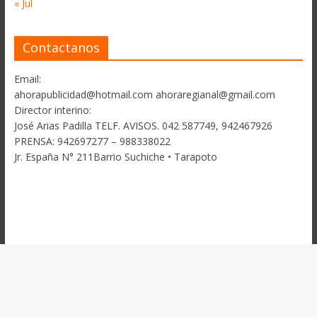
« Jul
Contactanos
Email:
ahorapublicidad@hotmail.com ahoraregianal@gmail.com
Director interino:
José Arias Padilla TELF. AVISOS. 042 587749, 942467926
PRENSA: 942697277 – 988338022
Jr. España N° 211Barrio Suchiche • Tarapoto