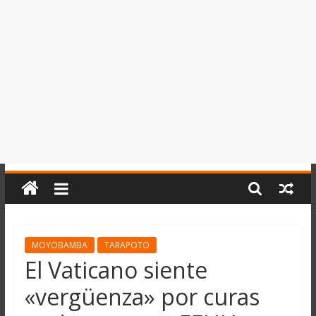
del
Perú,
Mundo
,
Ucayali,
San
Martín
y
Loreto
MOYOBAMBA
TARAPOTO
El Vaticano siente
«vergüenza» por curas