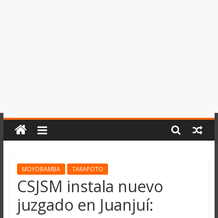
del
Perú,
Mundo
,
Ucayali,
San
Martín
y
Loreto
MOYOBAMBA
TARAPOTO
CSJSM instala nuevo
juzgado en Juanjuí: