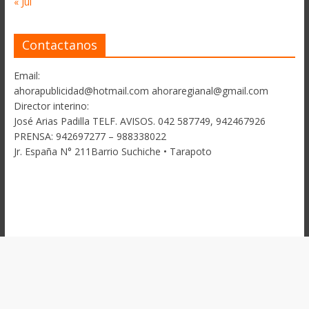
« Jul
Contactanos
Email:
ahorapublicidad@hotmail.com ahoraregianal@gmail.com
Director interino:
José Arias Padilla TELF. AVISOS. 042 587749, 942467926
PRENSA: 942697277 – 988338022
Jr. España N° 211Barrio Suchiche • Tarapoto