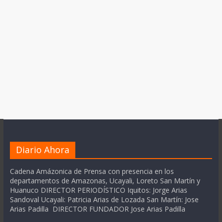
Diario Ahora
Cadena Amázonica de Prensa con presencia en los
departamentos de Amazonas, Ucayali, Loreto San Martín y
Huanuco DIRECTOR PERIODÍSTICO Iquitos: Jorge Arias
Sandoval Ucayali: Patricia Arias de Lozada San Martín: Jose
Arias Padilla DIRECTOR FUNDADOR Jose Arias Padilla