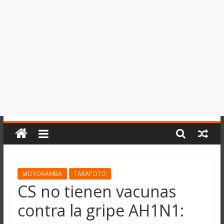
del
Perú,
Mundo
,
Ucayali,
San
Martín
y
Loreto
MOYOBAMBA
TARAPOTO
CS no tienen vacunas
contra la gripe AH1N1: