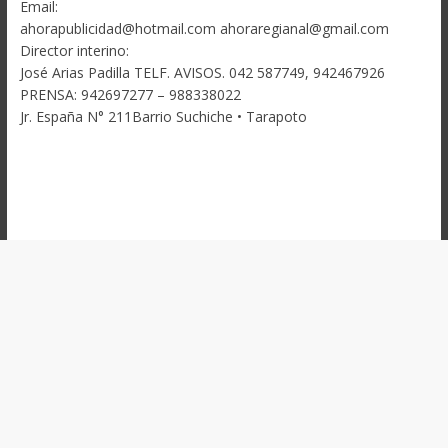
Email:
ahorapublicidad@hotmail.com ahoraregianal@gmail.com
Director interino:
José Arias Padilla TELF. AVISOS. 042 587749, 942467926
PRENSA: 942697277 – 988338022
Jr. España N° 211Barrio Suchiche • Tarapoto