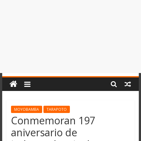
del
Perú,
Mundo
,
Ucayali,
San
Martín
y
Loreto
MOYOBAMBA
TARAPOTO
Conmemoran 197
aniversario de