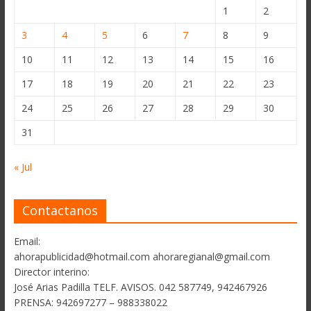
1
2
3
4
5
6
7
8
9
10
11
12
13
14
15
16
17
18
19
20
21
22
23
24
25
26
27
28
29
30
31
« Jul
Contactanos
Email:
ahorapublicidad@hotmail.com ahoraregianal@gmail.com
Director interino:
José Arias Padilla TELF. AVISOS. 042 587749, 942467926
PRENSA: 942697277 – 988338022