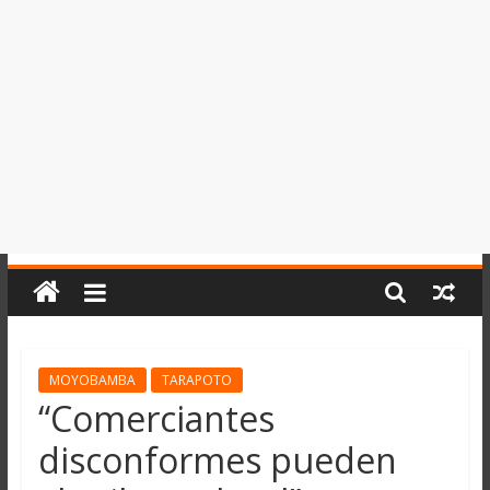
del
Perú,
Mundo
,
Ucayali,
San
Martín
y
Loreto
MOYOBAMBA
TARAPOTO
“Comerciantes
disconformes pueden