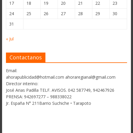
17
18
19
20
21
22
23
24
25
26
27
28
29
30
31
« Jul
Contactanos
Email:
ahorapublicidad@hotmail.com ahoraregianal@gmail.com
Director interino:
José Arias Padilla TELF. AVISOS. 042 587749, 942467926
PRENSA: 942697277 – 988338022
Jr. España N° 211Barrio Suchiche • Tarapoto