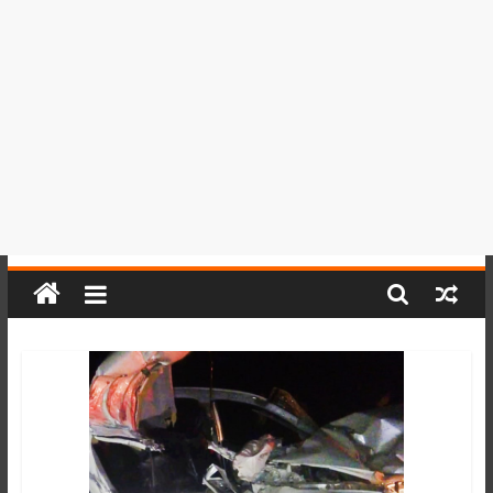
del
Perú,
Mundo
,
Ucayali,
San
Martín
y
Loreto