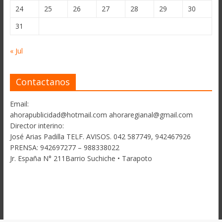
24
25
26
27
28
29
30
31
« Jul
Contactanos
Email:
ahorapublicidad@hotmail.com ahoraregianal@gmail.com
Director interino:
José Arias Padilla TELF. AVISOS. 042 587749, 942467926
PRENSA: 942697277 – 988338022
Jr. España N° 211Barrio Suchiche • Tarapoto