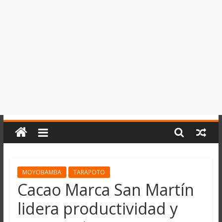
del
Perú,
Mundo
,
Ucayali,
San
Martín
y
Loreto
MOYOBAMBA
TARAPOTO
Cacao Marca San Martín
lidera productividad y