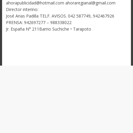
ahorapublicidad@hotmail.com ahoraregianal@gmail.com
Director interino:
José Arias Padilla TELF. AVISOS. 042 587749, 942467926
PRENSA: 942697277 – 988338022
Jr. España N° 211Barrio Suchiche • Tarapoto