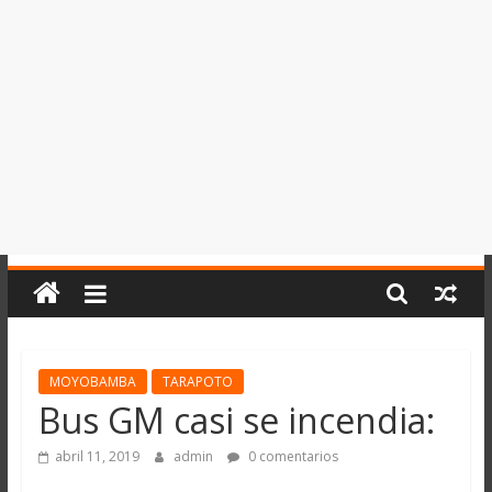
del
Perú,
Mundo
,
Ucayali,
San
Martín
y
Loreto
MOYOBAMBA
TARAPOTO
Bus GM casi se incendia:
abril 11, 2019
admin
0 comentarios