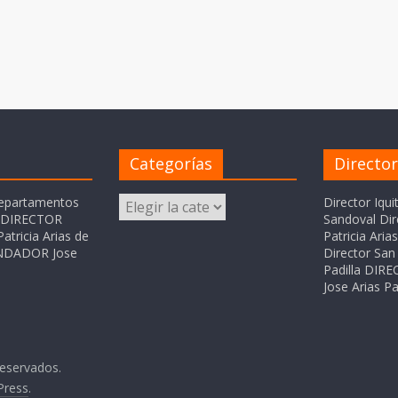
Categorías
Directo
Categorías
departamentos
Director Iqui
o DIRECTOR
Sandoval Dir
atricia Arias de
Patricia Ari
FUNDADOR Jose
Director San 
Padilla DI
Jose Arias Pa
reservados.
Press
.