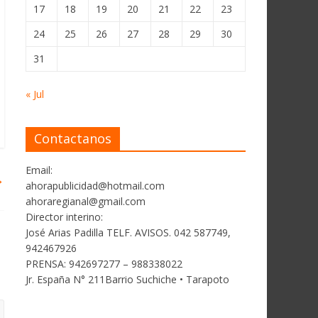
17
18
19
20
21
22
23
24
25
26
27
28
29
30
31
« Jul
Contactanos
Email:
→
ahorapublicidad@hotmail.com
ahoraregianal@gmail.com
Director interino:
José Arias Padilla TELF. AVISOS. 042 587749,
942467926
PRENSA: 942697277 – 988338022
Jr. España N° 211Barrio Suchiche • Tarapoto