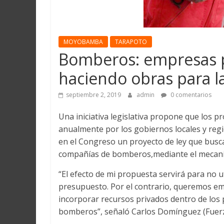
Martín
y
Loreto
MOYOBAMBA
TARAPOTO
Bomberos: empresas p
haciendo obras para l
septiembre 2, 2019
admin
0 comentarios
Una iniciativa legislativa propone que los 
anualmente por los gobiernos locales y reg
en el Congreso un proyecto de ley que busca 
compañías de bomberos,mediante el mecan
“El efecto de mi propuesta servirá para no ut
presupuesto. Por el contrario, queremos e
incorporar recursos privados dentro de los 
bomberos”, señaló Carlos Domínguez (Fuerza