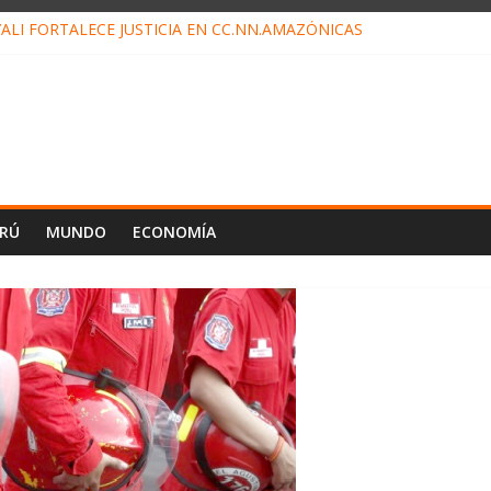
ALI FORTALECE JUSTICIA EN CC.NN.AMAZÓNICAS
LOJ INVISIBLE” BAJO TIERRA QUE CONTROLA TODA LA VIDA EN EL
ALIAGA NO EXPLICA RENUNCIA DE LUIS RUBIO
ES EL ÚLTIMO DÍA PARA PAGOS DE RECIBOS
TAHUANIA IRREGULARIDADES EN COMPRA COMBUSTIBLE
ERÚ
MUNDO
ECONOMÍA