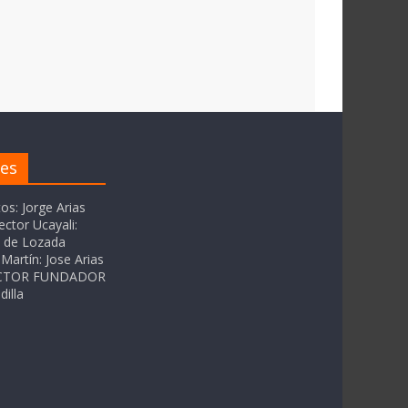
res
tos: Jorge Arias
ector Ucayali:
as de Lozada
Martín: Jose Arias
RECTOR FUNDADOR
dilla