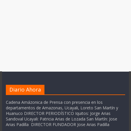
Diario Ahora
Cadena Amázonica de Prensa con presencia en los
departamentos de Amazonas, Ucayali, Loreto San Martín y
Huanuco DIRECTOR PERIODÍSTICO Iquitos: Jorge Arias
Sandoval Ucayali: Patricia Arias de Lozada San Martín: Jose
Arias Padilla DIRECTOR FUNDADOR Jose Arias Padilla