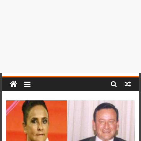
del
Perú,
Mundo
,
Ucayali,
San
Martín
y
Loreto