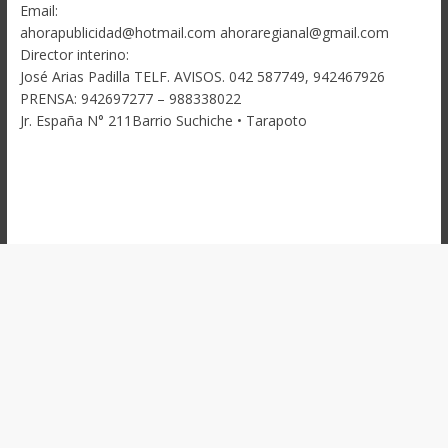
Email:
ahorapublicidad@hotmail.com ahoraregianal@gmail.com
Director interino:
José Arias Padilla TELF. AVISOS. 042 587749, 942467926
PRENSA: 942697277 – 988338022
Jr. España N° 211Barrio Suchiche • Tarapoto