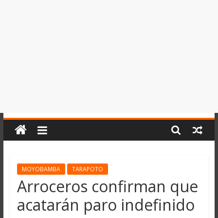
del
Perú,
Mundo
,
Ucayali,
San
Martín
y
Loreto
MOYOBAMBA
TARAPOTO
Arroceros confirman que
acatarán paro indefinido