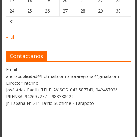
17
18
19
20
21
22
23
24
25
26
27
28
29
30
31
« Jul
Contactanos
Email:
ahorapublicidad@hotmail.com ahoraregianal@gmail.com
Director interino:
José Arias Padilla TELF. AVISOS. 042 587749, 942467926
PRENSA: 942697277 – 988338022
Jr. España N° 211Barrio Suchiche • Tarapoto