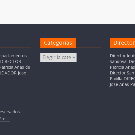
Categorías
Directo
Categorías
departamentos
Director Iqui
o DIRECTOR
Sandoval Dir
atricia Arias de
Patricia Ari
FUNDADOR Jose
Director San 
Padilla DI
Jose Arias Pa
reservados.
Press
.