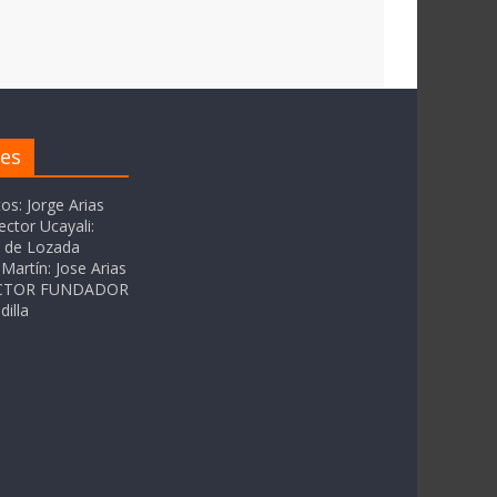
res
tos: Jorge Arias
ector Ucayali:
as de Lozada
Martín: Jose Arias
RECTOR FUNDADOR
dilla