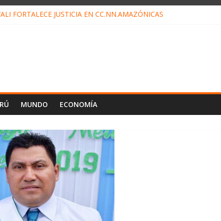
ALI FORTALECE JUSTICIA EN CC.NN.AMAZÓNICAS
LOJ INVISIBLE” BAJO TIERRA QUE CONTROLA TODA LA VIDA EN EL
ALIAGA NO EXPLICA RENUNCIA DE LUIS RUBIO
ES EL ÚLTIMO DÍA PARA PAGOS DE RECIBOS
TAHUANIA IRREGULARIDADES EN COMPRA COMBUSTIBLE
ERÚ
MUNDO
ECONOMÍA