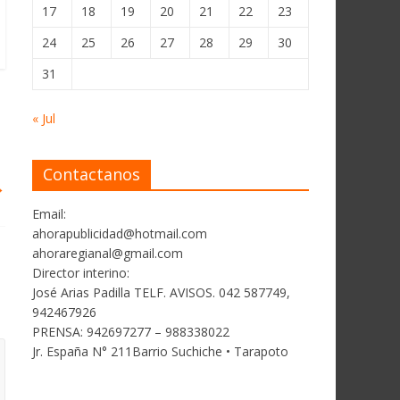
17
18
19
20
21
22
23
24
25
26
27
28
29
30
31
« Jul
Contactanos
→
Email:
ahorapublicidad@hotmail.com
ahoraregianal@gmail.com
Director interino:
José Arias Padilla TELF. AVISOS. 042 587749,
942467926
PRENSA: 942697277 – 988338022
Jr. España N° 211Barrio Suchiche • Tarapoto