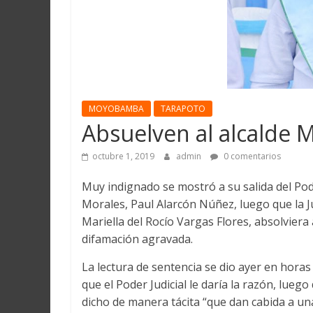
Martín
y
Loreto
MOYOBAMBA
TARAPOTO
Absuelven al alcalde M
octubre 1, 2019
admin
0 comentarios
Muy indignado se mostró a su salida del Pode
Morales, Paul Alarcón Núñez, luego que la 
Mariella del Rocío Vargas Flores, absolviera
difamación agravada.
La lectura de sentencia se dio ayer en hora
que el Poder Judicial le daría la razón, lu
dicho de manera tácita “que dan cabida a u