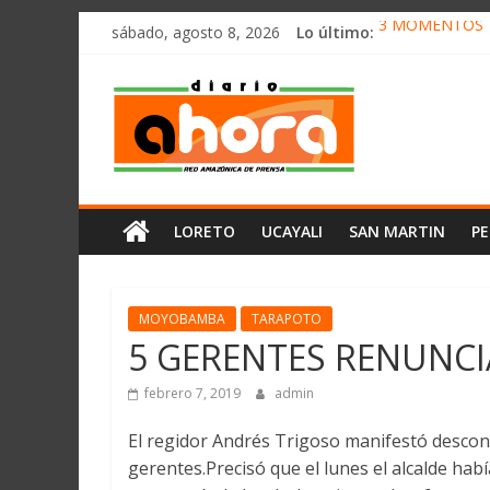
олимп казино
Saltar
sábado, agosto 8, 2026
Lo último:
3 MOMENTOS T
al
CONVOCAN A 
contenido
Diario
ELEGIRÁN LA 
DENUNCIAN IM
PRODUCCIÓN D
Ahora
Cadena
LORETO
UCAYALI
SAN MARTIN
P
Amazónica
de
Prensa
Noticias
MOYOBAMBA
TARAPOTO
del
5 GERENTES RENUNCI
Perú,
Mundo
febrero 7, 2019
admin
,
El regidor Andrés Trigoso manifestó descono
Ucayali,
gerentes.Precisó que el lunes el alcalde hab
San