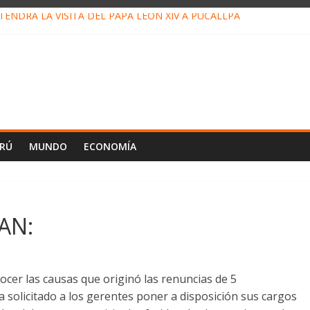
ENDRÁ LA VISITA DEL PAPA LEÓN XIV A PUCALLPA
CONCURSO DE MICRORELATOS BIBLIOTECUENTO 2026
NUEVA DIRECTIVA SUDUNU
PACTO DE ECONOMÍAS ILEGALES CONTRA PPII DE UCAYALI
E PETRÓLEO EN PERÚ SUPERÓ LOS 36 MIL BARRILES/DÍA EN JUL
ERÚ
MUNDO
ECONOMÍA
AN:
cer las causas que originó las renuncias de 5
ía solicitado a los gerentes poner a disposición sus cargos