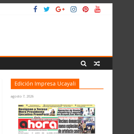
IO
Edición Impresa Ucayali
agosto 7, 2026