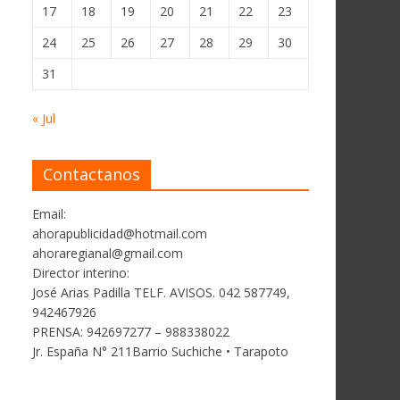
17
18
19
20
21
22
23
24
25
26
27
28
29
30
31
« Jul
Contactanos
Email:
ahorapublicidad@hotmail.com
ahoraregianal@gmail.com
Director interino:
José Arias Padilla TELF. AVISOS. 042 587749,
942467926
PRENSA: 942697277 – 988338022
Jr. España N° 211Barrio Suchiche • Tarapoto