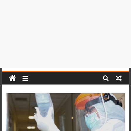
del
Perú,
Mundo
,
Ucayali,
San
Martín
y
Loreto