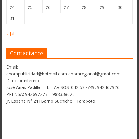
24
25
26
27
28
29
30
31
« Jul
Contactanos
Email:
ahorapublicidad@hotmail.com ahoraregianal@gmail.com
Director interino:
José Arias Padilla TELF. AVISOS. 042 587749, 942467926
PRENSA: 942697277 – 988338022
Jr. España N° 211Barrio Suchiche • Tarapoto