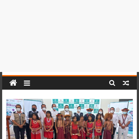
del
Perú,
Mundo
,
Ucayali,
San
Martín
y
Loreto