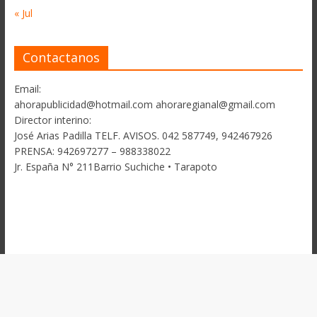
« Jul
Contactanos
Email:
ahorapublicidad@hotmail.com ahoraregianal@gmail.com
Director interino:
José Arias Padilla TELF. AVISOS. 042 587749, 942467926
PRENSA: 942697277 – 988338022
Jr. España N° 211Barrio Suchiche • Tarapoto