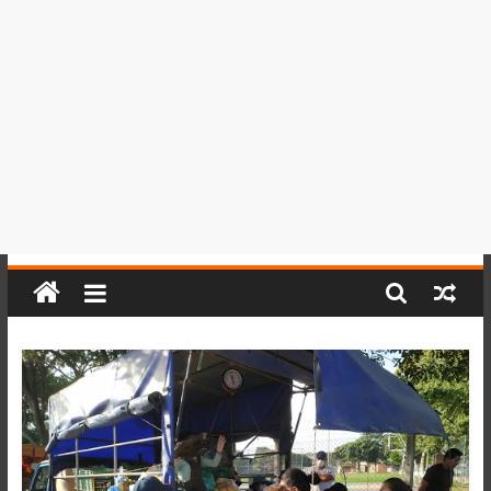
del
Perú,
Mundo
,
Ucayali,
San
Martín
y
Loreto