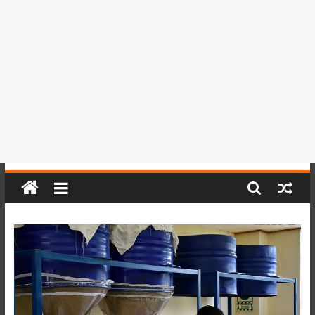
del
Perú,
Mundo
,
Ucayali,
San
Martín
y
Loreto