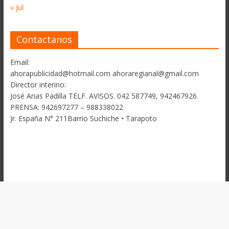
« Jul
Contactanos
Email:
ahorapublicidad@hotmail.com ahoraregianal@gmail.com
Director interino:
José Arias Padilla TELF. AVISOS. 042 587749, 942467926
PRENSA: 942697277 – 988338022
Jr. España N° 211Barrio Suchiche • Tarapoto