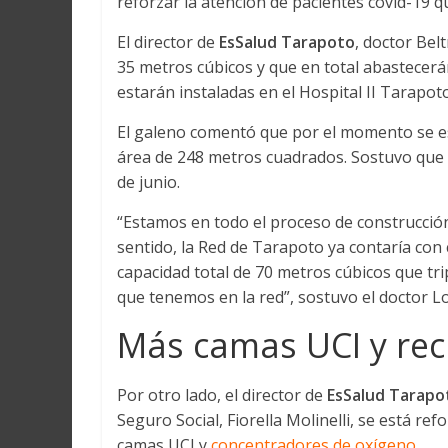
reforzar la atención de pacientes covid-19 
El director de
EsSalud Tarapoto
, doctor Bel
35 metros cúbicos y que en total abastecer
estarán instaladas en el Hospital II Tarapoto
El galeno comentó que por el momento se es
área de 248 metros cuadrados. Sostuvo que l
de junio.
“Estamos en todo el proceso de construcción
sentido, la Red de Tarapoto ya contaría con
capacidad total de 70 metros cúbicos que tri
que tenemos en la red”, sostuvo el doctor 
Más camas UCI y re
Por otro lado, el director de
EsSalud Tarapo
Seguro Social, Fiorella Molinelli, se está re
camas UCI y
concentradores de oxígeno
.