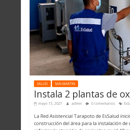
Martín
y
Loreto
SALUD
SAN MARTIN
Instala 2 plantas de o
mayo 15, 2021
admin
0 comentarios
EsS
La Red Asistencial Tarapoto de EsSalud inic
construcción del área para la instalación de