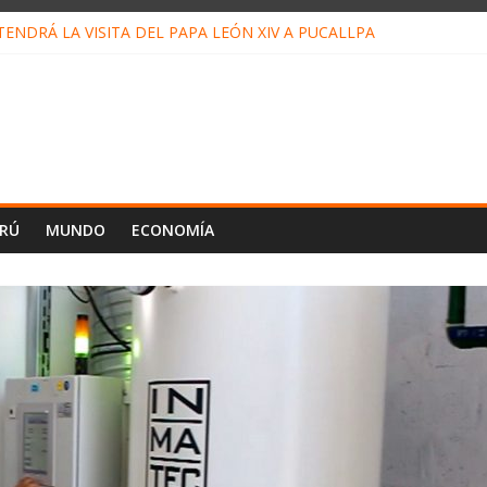
ENDRÁ LA VISITA DEL PAPA LEÓN XIV A PUCALLPA
ONCURSO DE MICRORELATOS BIBLIOTECUENTO 2026
NUEVA DIRECTIVA SUDUNU
PACTO DE ECONOMÍAS ILEGALES CONTRA PPII DE UCAYALI
 PETRÓLEO EN PERÚ SUPERÓ LOS 36 MIL BARRILES/DÍA EN JULI
ERÚ
MUNDO
ECONOMÍA