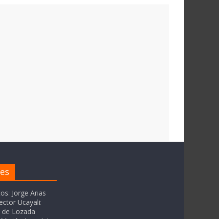
res
tos: Jorge Arias
ector Ucayali:
as de Lozada