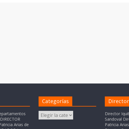
Categorías
Directo
Categorías
departamentos
Director Iqui
o DIRECTOR
Sandoval Dir
atricia Arias de
Patricia Ari