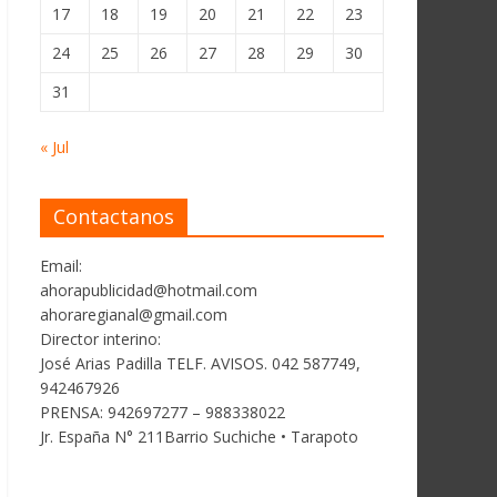
17
18
19
20
21
22
23
24
25
26
27
28
29
30
31
« Jul
Contactanos
Email:
ahorapublicidad@hotmail.com
ahoraregianal@gmail.com
Director interino:
José Arias Padilla TELF. AVISOS. 042 587749,
942467926
PRENSA: 942697277 – 988338022
Jr. España N° 211Barrio Suchiche • Tarapoto