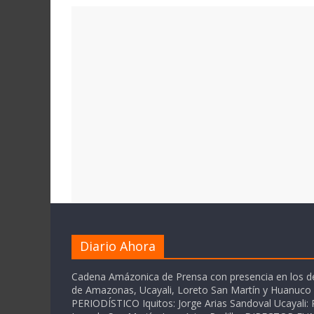
Diario Ahora
Cadena Amázonica de Prensa con presencia en los 
de Amazonas, Ucayali, Loreto San Martín y Huanuc
PERIODÍSTICO Iquitos: Jorge Arias Sandoval Ucayali: P