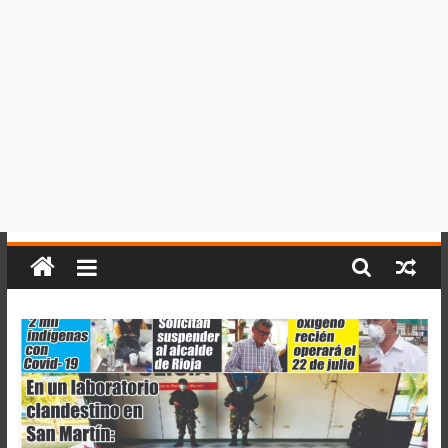
del
Perú,
Mundo
,
Ucayali,
San
Martín
y
Loreto