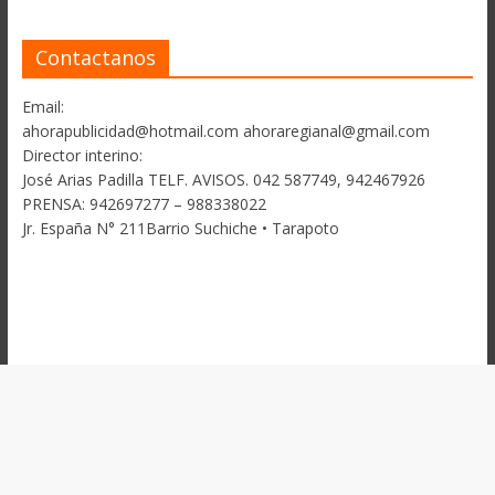
Contactanos
Email:
ahorapublicidad@hotmail.com ahoraregianal@gmail.com
Director interino:
José Arias Padilla TELF. AVISOS. 042 587749, 942467926
PRENSA: 942697277 – 988338022
Jr. España N° 211Barrio Suchiche • Tarapoto