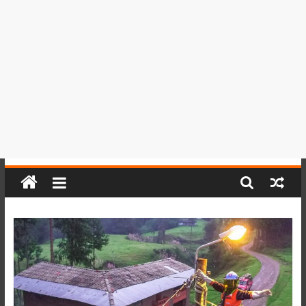
del
Perú,
Mundo
,
Ucayali,
San
Martín
y
Loreto