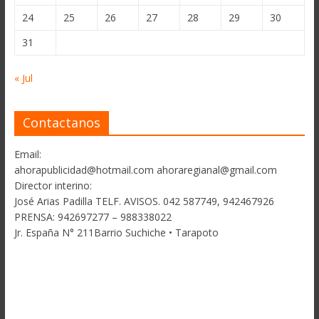
24
25
26
27
28
29
30
31
« Jul
Contactanos
Email:
ahorapublicidad@hotmail.com ahoraregianal@gmail.com
Director interino:
José Arias Padilla TELF. AVISOS. 042 587749, 942467926
PRENSA: 942697277 – 988338022
Jr. España N° 211Barrio Suchiche • Tarapoto