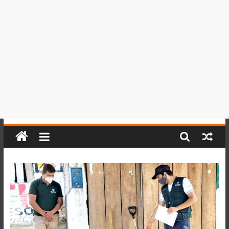
del
Perú,
Mundo
,
Ucayali,
San
Martín
y
Loreto