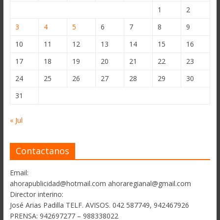
1
2
3
4
5
6
7
8
9
10
11
12
13
14
15
16
17
18
19
20
21
22
23
24
25
26
27
28
29
30
31
« Jul
Contactanos
Email:
ahorapublicidad@hotmail.com ahoraregianal@gmail.com
Director interino:
José Arias Padilla TELF. AVISOS. 042 587749, 942467926
PRENSA: 942697277 – 988338022