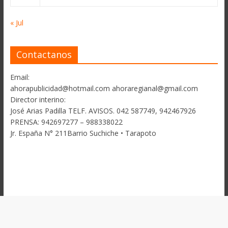
« Jul
Contactanos
Email:
ahorapublicidad@hotmail.com ahoraregianal@gmail.com
Director interino:
José Arias Padilla TELF. AVISOS. 042 587749, 942467926
PRENSA: 942697277 – 988338022
Jr. España N° 211Barrio Suchiche • Tarapoto