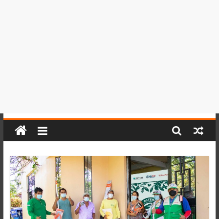
del
Perú,
Mundo
,
Ucayali,
San
Martín
y
Loreto