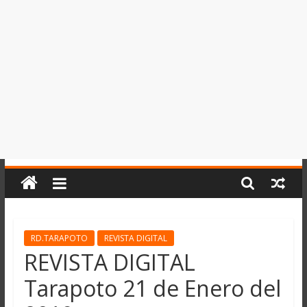
del
Perú,
Mundo
,
Ucayali,
San
Martín
y
Loreto
RD.TARAPOTO
REVISTA DIGITAL
REVISTA DIGITAL
Tarapoto 21 de Enero del